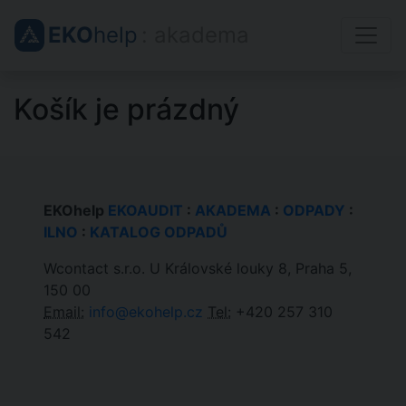
EKO
help
: akadema
Košík je prázdný
EKOhelp
EKOAUDIT
:
AKADEMA
:
ODPADY
:
ILNO
:
KATALOG ODPADŮ
Wcontact s.r.o. U Královské louky 8, Praha 5,
150 00
Email:
info@ekohelp.cz
Tel:
+420 257 310
542